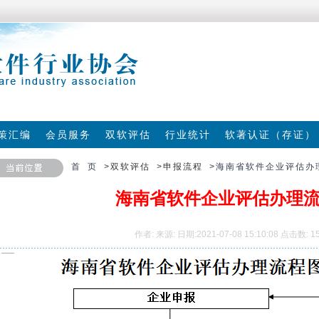
策汇编
会员服务
双软评估
行业统计
软著认证（存证）
首 页 >
双软评估
>
申报流程
>海南省软件企业评估办
海南省软件企业评估办理
作者:
来源:
日期:2021-07-08 15:10:08
点击数: 15